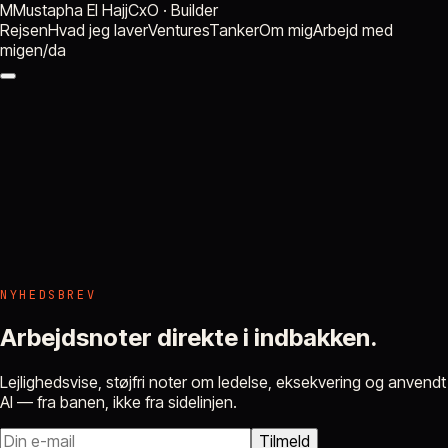
M
Mustapha El Hajj
CxO · Builder
Rejsen
Hvad jeg laver
Ventures
Tanker
Om mig
Arbejd med
mig
en
/
da
NYHEDSBREV
Arbejdsnoter direkte i indbakken.
Lejlighedsvise, støjfri noter om ledelse, eksekvering og anvendt
AI — fra banen, ikke fra sidelinjen.
Tilmeld