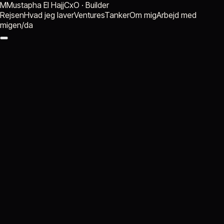
M
Mustapha El Hajj
CxO · Builder
Rejsen
Hvad jeg laver
Ventures
Tanker
Om mig
Arbejd med
mig
en
/
da