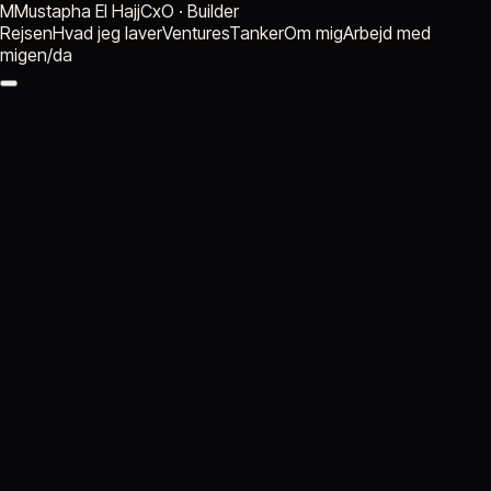
M
Mustapha El Hajj
CxO · Builder
Rejsen
Hvad jeg laver
Ventures
Tanker
Om mig
Arbejd med
mig
en
/
da